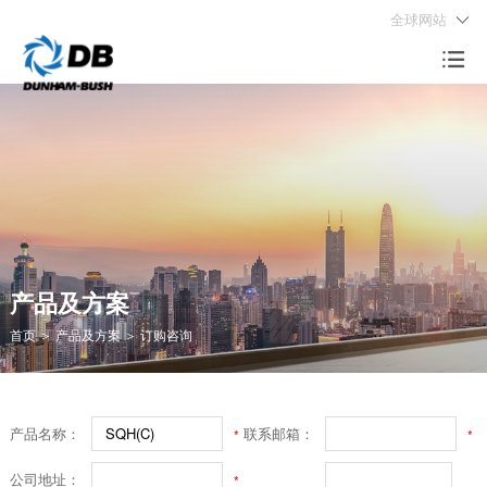
全球网站
产品及方案
服务中心
品牌探索
职业生涯
联系我们

中央空调
服务范围
公司概况
人才理念
全球布局
供热产品
客户服务官网
社会责任
成长与发展
工业制冷
品牌历史
立即申请
轻商产品
全球布局
系统解决方案
产品及方案
智慧控制
首页
＞
产品及方案
＞
订购咨询
产品名称：
联系邮箱：
*
*
公司地址：
*