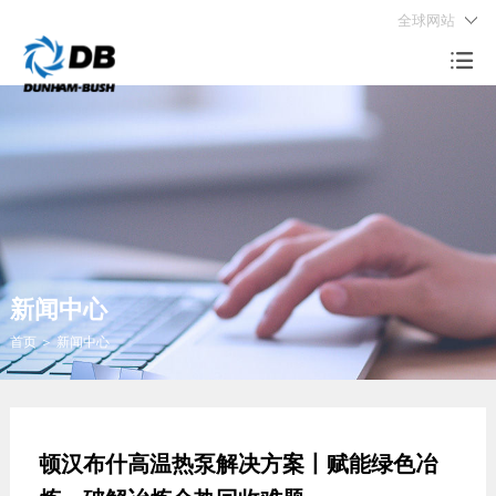
全球网站
产品及方案
服务中心
品牌探索
职业生涯
联系我们

中央空调
服务范围
公司概况
人才理念
全球布局
供热产品
客户服务官网
社会责任
成长与发展
工业制冷
品牌历史
立即申请
轻商产品
全球布局
系统解决方案
新闻中心
智慧控制
首页
＞
新闻中心
顿汉布什高温热泵解决方案丨赋能绿色冶